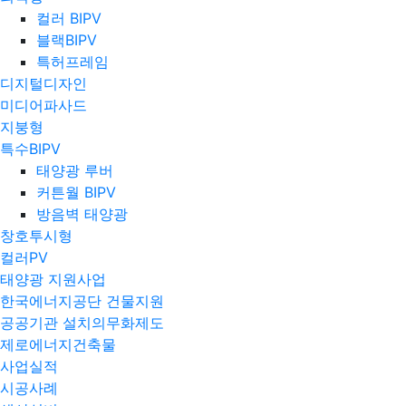
컬러 BIPV
블랙BIPV
특허프레임
디지털디자인
미디어파사드
지붕형
특수BIPV
태양광 루버
커튼월 BIPV
방음벽 태양광
창호투시형
컬러PV
태양광 지원사업
한국에너지공단 건물지원
공공기관 설치의무화제도
제로에너지건축물
사업실적
시공사례