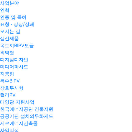
사업분야
연혁
인증 및 특허
표창 · 상장/상패
오시는 길
생산제품
옥토끼BIPV모듈
외벽형
디지털디자인
미디어파사드
지붕형
특수BIPV
창호투시형
컬러PV
태양광 지원사업
한국에너지공단 건물지원
공공기관 설치의무화제도
제로에너지건축물
사업실적