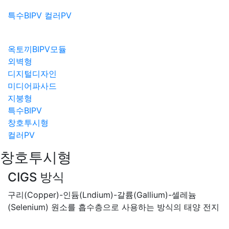
특수BIPV
컬러PV
옥토끼BIPV모듈
외벽형
디지털디자인
미디어파사드
지붕형
특수BIPV
창호투시형
컬러PV
창호투시형
CIGS 방식
구리(Copper)-인듐(Lndium)-갈륨(Gallium)-셀레늄
(Selenium) 원소를 흡수층으로 사용하는 방식의 태양 전지