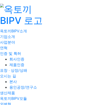
옥토끼BIPV소개
기업소개
사업분야
연혁
인증 및 특허
회사인증
제품인증
표창 · 상장/상패
오시는 길
본사
용인공장/연구소
생산제품
옥토끼BIPV모듈
외벽형