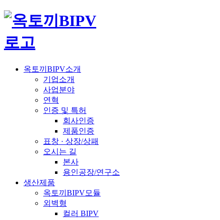
옥토끼BIPV소개
기업소개
사업분야
연혁
인증 및 특허
회사인증
제품인증
표창 · 상장/상패
오시는 길
본사
용인공장/연구소
생산제품
옥토끼BIPV모듈
외벽형
컬러 BIPV