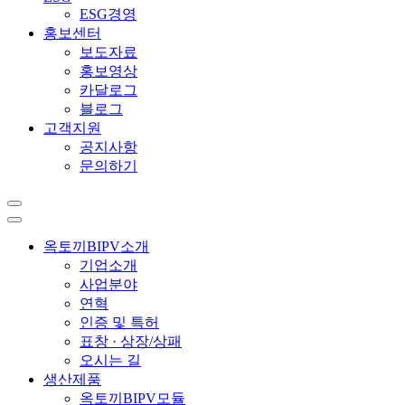
ESG경영
홍보센터
보도자료
홍보영상
카달로그
블로그
고객지원
공지사항
문의하기
옥토끼BIPV소개
기업소개
사업분야
연혁
인증 및 특허
표창 · 상장/상패
오시는 길
생산제품
옥토끼BIPV모듈