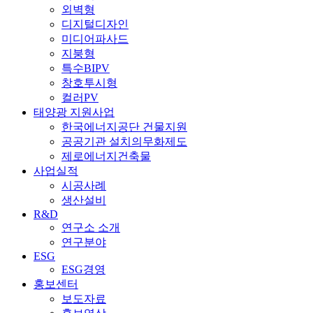
외벽형
디지털디자인
미디어파사드
지붕형
특수BIPV
창호투시형
컬러PV
태양광 지원사업
한국에너지공단 건물지원
공공기관 설치의무화제도
제로에너지건축물
사업실적
시공사례
생산설비
R&D
연구소 소개
연구분야
ESG
ESG경영
홍보센터
보도자료