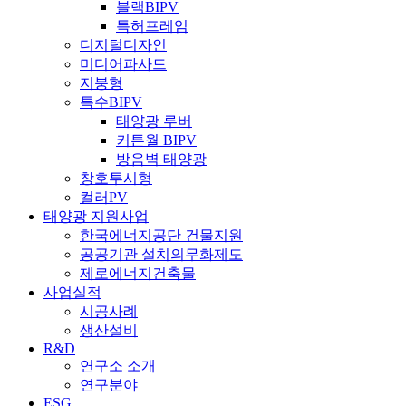
블랙BIPV
특허프레임
디지털디자인
미디어파사드
지붕형
특수BIPV
태양광 루버
커튼월 BIPV
방음벽 태양광
창호투시형
컬러PV
태양광 지원사업
한국에너지공단 건물지원
공공기관 설치의무화제도
제로에너지건축물
사업실적
시공사례
생산설비
R&D
연구소 소개
연구분야
ESG