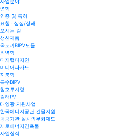
사업분야
연혁
인증 및 특허
표창 · 상장/상패
오시는 길
생산제품
옥토끼BIPV모듈
외벽형
디지털디자인
미디어파사드
지붕형
특수BIPV
창호투시형
컬러PV
태양광 지원사업
한국에너지공단 건물지원
공공기관 설치의무화제도
제로에너지건축물
사업실적