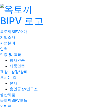
옥토끼BIPV소개
기업소개
사업분야
연혁
인증 및 특허
회사인증
제품인증
표창 · 상장/상패
오시는 길
본사
용인공장/연구소
생산제품
옥토끼BIPV모듈
외벽형