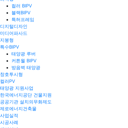
컬러 BIPV
블랙BIPV
특허프레임
디지털디자인
미디어파사드
지붕형
특수BIPV
태양광 루버
커튼월 BIPV
방음벽 태양광
창호투시형
컬러PV
태양광 지원사업
한국에너지공단 건물지원
공공기관 설치의무화제도
제로에너지건축물
사업실적
시공사례